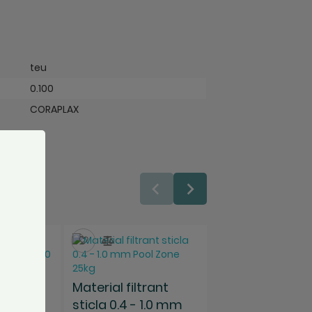
teu
0.100
CORAPLAX
ara
Salveaza
Compara
Salveaza
Compara
e de
Material filtrant
cina
sticla 0.4 - 1.0 mm