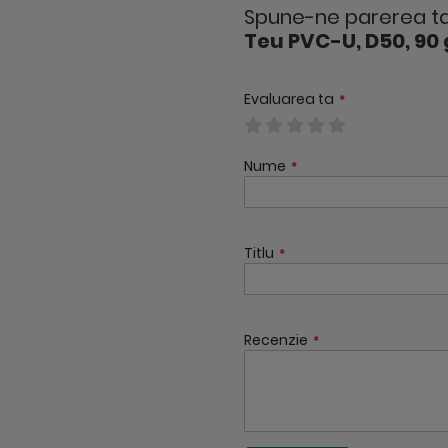
Spune-ne parerea ta
Teu PVC-U, D50, 90
Evaluarea ta
1
2
3
4
5
Nume
star
stars
stars
stars
stars
Titlu
Recenzie