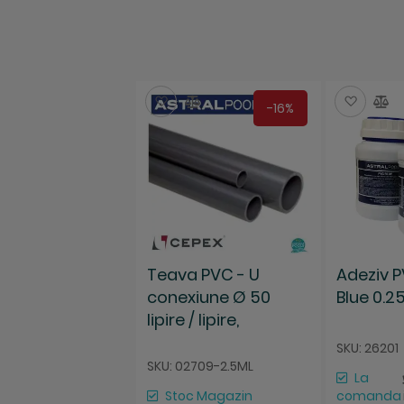
beginning
of
the
images
gallery
Salveaza
Compara
Salve
C
-16%
Teava PVC - U
Adeziv P
conexiune Ø 50
Blue 0.25
lipire / lipire,
AstralPool Spania
SKU: 26201
SKU: 02709-2.5ML
La
Stoc Magazin
comanda