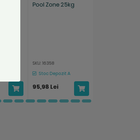
mc apa,
Pool Zone 25kg
7
Mufa reductie 
63
SKU: 16358
SKU: 7106075
in
Stoc Depozit A
Stoc Magazin
95,98 Lei
8,48 Lei