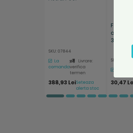
Furtun d
cablului 
3/4", 1 m
SKU: 07844
SKU: 28138
La
Livrare:
comanda
verifica
Stoc Ma
termen
388,93 Lei
30,47 Le
Seteaza
alerta stoc