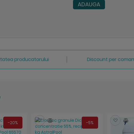
ADAUGA
itatea producatorului
Discount per coma
e
Salveaza
Compara
Salve
C
-20%
-5%