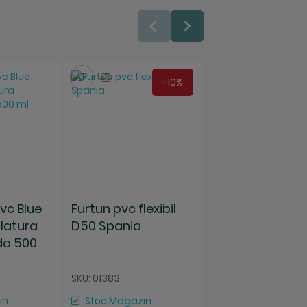
ara
Salveaza
Compara
Salveaza
Compara
-10%
vc Blue
Furtun pvc flexibil
Adeziv gel pvc 
latura
D50 Spania
pentru tubulat
ida 500
fexibila, rigida
ol
ml AstralPool
SKU: 01383
SKU: 68518
in
Stoc Magazin
Stoc Magazin