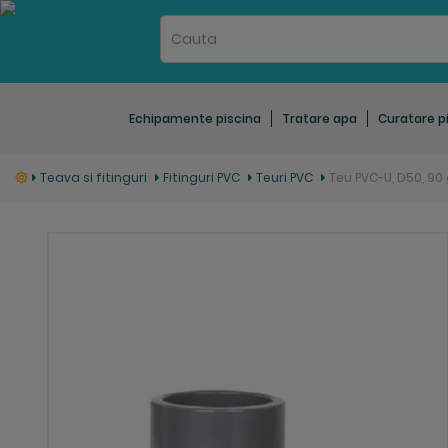
Echipamente piscina
Tratare apa
Curatare p
Teava si fitinguri
Fitinguri PVC
Teuri PVC
Teu PVC-U, D50, 9
Skip
to
the
end
of
the
images
gallery