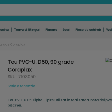
iscina
Teava si fitinguri
Placare
Scari
Piese de schimb
Wel
0 grade Coraplax
Teu PVC-U, D50, 90 grade
Coraplax
SKU:
7103050
Scrie o recenzie
Teu PVC-U D50 lipire - lipire utilizat in realizarea instaltiei pv
piscinei.