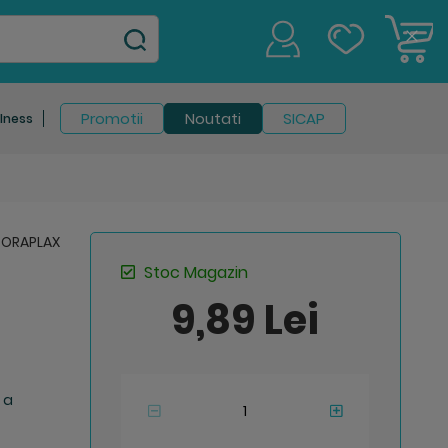
C
Clos
Cook
Bar
Promotii
Noutati
SICAP
lness
Stoc Magazin
9,89 Lei
c a