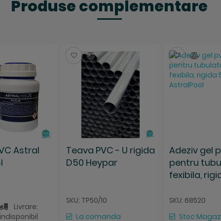
Produse complementare
aza
ompara
Salveaza
Compara
Salveaza
Comp
VC Astral
Teava PVC - U rigida
Adeziv gel p
l
D50 Heypar
pentru tubu
fexibila, rig
ml AstralPo
SKU: TP50/10
SKU: 68520
Livrare:
indisponibil
La comanda
Stoc Magaz