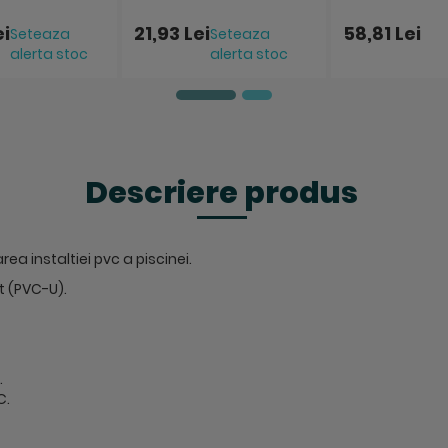
ei
21,93 Lei
58,81 Lei
Seteaza
Seteaza
alerta stoc
alerta stoc
Descriere produs
zarea instaltiei pvc a piscinei.
at (PVC-U).
.
C.