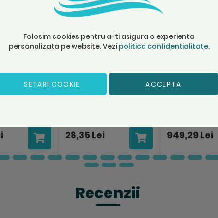
D50 Astral Pool
pentru 40 
01467/5870
Folosim cookies pentru a-ti asigura o experienta
e trecere a
personalizata pe website. Vezi
politica confidentialitate.
electric filet
l AstralPool
SETARI COOKIE
ACCEPTA
SKU: 24413
SKU: EM40RN
gazin
Stoc Magazin
Stoc Magaz
i
28,35 Lei
949,29 Lei
Recenzii