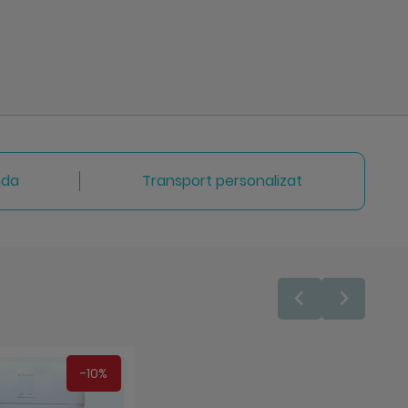
nda
Transport personalizat
aza
ompara
-10%