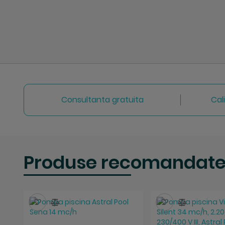
Consultanta gratuita
Cal
Produse recomandat
Salveaza
Compara
Salveaza
Compara