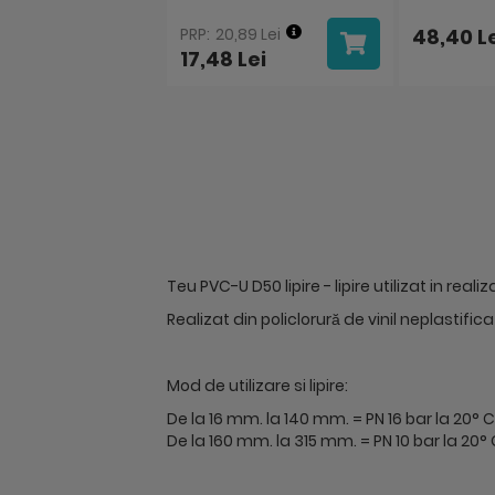
20,89 Lei
48,40 L
17,48 Lei
Teu PVC-U D50 lipire - lipire utilizat in reali
Realizat din policlorură de vinil neplastific
Mod de utilizare si lipire:
De la 16 mm. la 140 mm. = PN 16 bar la 20° C
De la 160 mm. la 315 mm. = PN 10 bar la 20° 