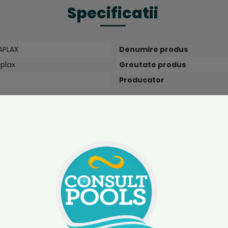
Specificatii
APLAX
Denumire produs
plax
Greutate produs
Producator
Accesorii
aza
ompara
Salveaza
Compara
Salveaza
Comp
Duza admisie beton
Kit element
pentru piscina lipire
montaj pis