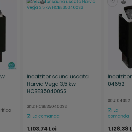
Salveaza
Compara
Salvea
Co
kw
Incalzitor sauna uscata
Incalzito
Harvia Vega 3,5 kw
04652
HCBE350400SS
SKU: 04652
SKU: HCBE350400SS
erifica
La
La comanda
comanda
1.103,74 Lei
1.128,38 