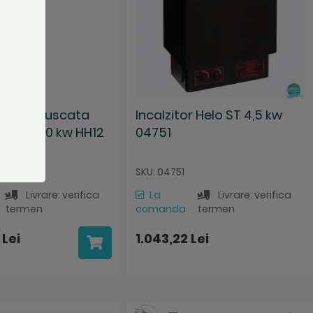
or sauna uscata
Incalzitor Helo ST 4,5 kw
dden 12.0 kw HH12
04751
400
SKU: 04751
Livrare: verifica
La
Livrare: verifica
termen
comanda
termen
 Lei
1.043,22 Lei