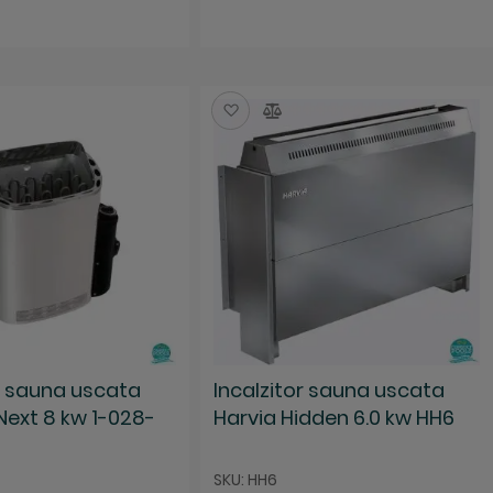
za
mpara
Salveaza
Compara
or sauna uscata
Incalzitor sauna uscata
Next 8 kw 1-028-
Harvia Hidden 6.0 kw HH6
SKU: HH6