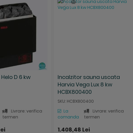
za
mpara
Salveaza
Compara
r Helo D 6 kw
Incalzitor sauna uscata
Harvia Vega Lux 8 kw
HCBX800400
SKU: HCBX800400
Livrare: verifica
La
Livrare: verifica
termen
comanda
termen
Lei
1.408,48 Lei