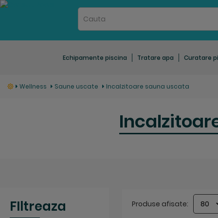
Echipamente piscina
Tratare apa
Curatare p
Wellness
Saune uscate
Incalzitoare sauna uscata
Incalzitoa
FIltreaza
Produse afisate: