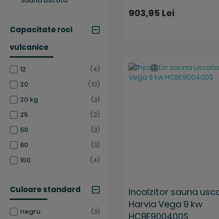
sauna uscata
903,95 Lei
Capacitate roci
vulcanice
Salveaza
Compara
articole
12
4
articole
20
10
articole
20 kg
3
articole
25
2
articole
50
3
articole
60
3
articole
100
4
Culoare standard
Incalzitor sauna usc
Harvia Vega 9 kw
articole
negru
3
HCBE900400S