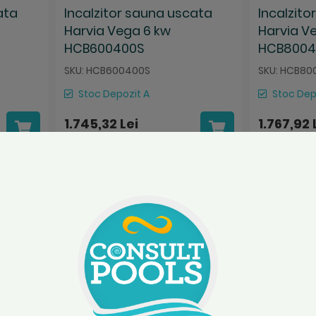
ata
Incalzitor sauna uscata
Incalzit
Harvia Vega 6 kw
Harvia V
HCB600400S
HCB8004
SKU: HCB600400S
SKU: HCB80
Stoc Depozit A
Stoc Dep
1.745,32 Lei
1.767,92 
Nu rata categor
top
Salveaza
Compara
Salvea
Co