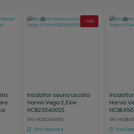
Salveaza
Compara
Salvea
Co
-14%
ata
Incalzitor sauna uscata
Incalzit
ara
Harvia Vega 2,3 kw
Harvia V
ta
HCB230400SS
HCBE450
SKU: HCB230400S
SKU: HCBE4
Stoc Depozit A
Stoc Dep