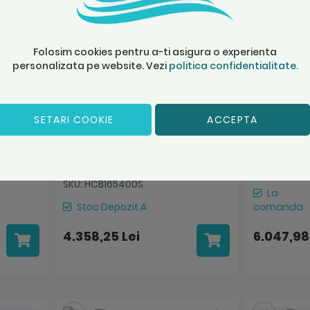
Folosim cookies pentru a-ti asigura o experienta
personalizata pe website. Vezi
politica confidentialitate.
ata
Incalzitor sauna uscata
Incalzit
SETARI COOKIE
ACCEPTA
Harvia Pro 16.5 kw
Harvia Hi
HCB165400S
SKU: HH120
SKU: HCB165400S
La
Stoc Depozit A
comanda
4.358,25 Lei
6.047,98