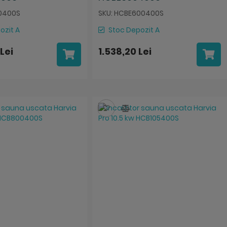
0400S
SKU: HCBE600400S
ozit A
Stoc Depozit A
Lei
1.538,20 Lei
za
mpara
Salveaza
Compara