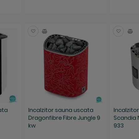
Salveaza
Compara
Salvea
Co
ata
Incalzitor sauna uscata
Incalzit
Dragonfibre Fibre Jungle 9
Scandia 
kw
933