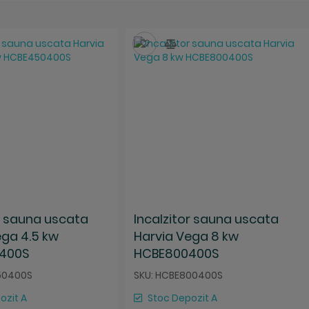
za
mpara
Salveaza
Compara
or sauna uscata
Incalzitor sauna uscata
ega 4.5 kw
Harvia Vega 8 kw
400S
HCBE800400S
50400S
SKU: HCBE800400S
ozit A
Stoc Depozit A