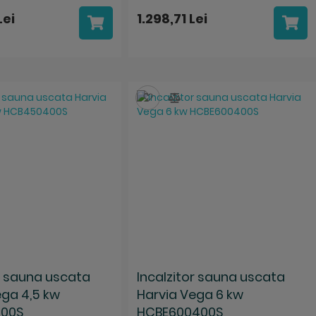
Lei
1.298,71 Lei
za
mpara
Salveaza
Compara
or sauna uscata
Incalzitor sauna uscata
ega 4,5 kw
Harvia Vega 6 kw
00S
HCBE600400S