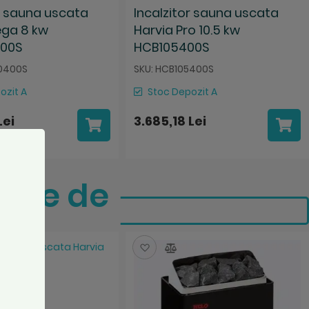
or sauna uscata
Incalzitor sauna uscata
ega 8 kw
Harvia Pro 10.5 kw
00S
HCB105400S
0400S
SKU: HCB105400S
ozit A
Stoc Depozit A
Lei
3.685,18 Lei
iile de
za
mpara
Salveaza
Compara