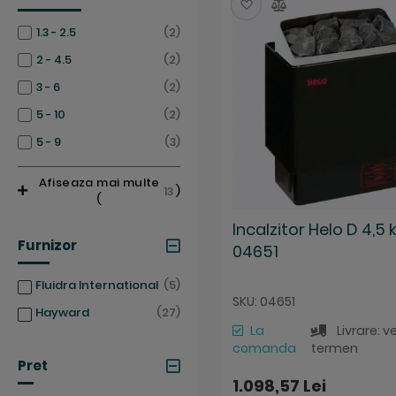
Salveaza
Compara
articole
1.3 - 2.5
2
articole
2 - 4.5
2
articole
3 - 6
2
articole
5 - 10
2
articole
5 - 9
3
Afiseaza mai multe
13
)
(
Incalzitor Helo D 4,5 
Furnizor
04651
articole
Fluidra International
5
SKU: 04651
articole
Hayward
27
La
Livrare: v
comanda
termen
Pret
1.098,57 Lei