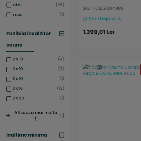
articole
otel
25
SKU: HCBE900400S
articol
rosu
1
Stoc Depozit A
1.399,01 Lei
Fuzibila incalzitor
sauna
articole
2 x 10
4
Salveaza
Compara
articole
3 x 10
7
articol
3 x 10
1
articole
3 x 16
12
articol
3 x 20
1
Afiseaza mai multe
2
)
(
Inaltime minima