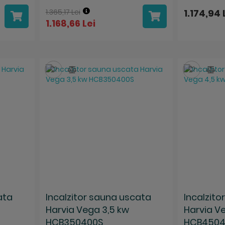
1.365,17 Lei
1.174,94 
1.168,66 Lei
Salveaza
Compara
Salvea
Co
ata
Incalzitor sauna uscata
Incalzit
Harvia Vega 3,5 kw
Harvia V
HCB350400S
HCB4504