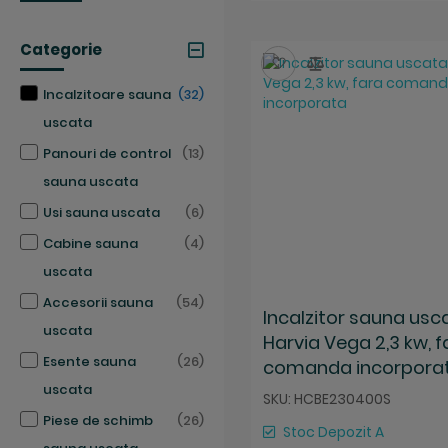
Categorie
Salveaza
Compara
articole
Incalzitoare sauna
32
uscata
articole
Panouri de control
13
sauna uscata
articole
Usi sauna uscata
6
articole
Cabine sauna
4
uscata
articole
Accesorii sauna
54
Incalzitor sauna usc
uscata
Harvia Vega 2,3 kw, f
articole
Esente sauna
26
comanda incorpora
uscata
SKU: HCBE230400S
articole
Piese de schimb
26
Stoc Depozit A