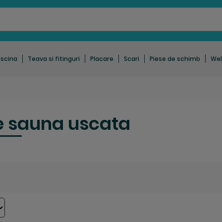
iscina
Teava si fitinguri
Placare
Scari
Piese de schimb
Wel
re sauna uscata