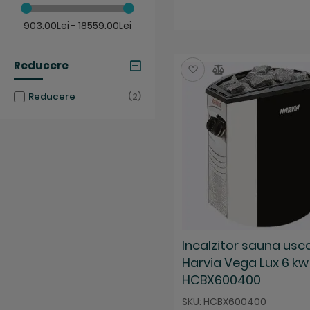
903.00Lei - 18559.00Lei
Reducere
Salveaza
Compara
articole
Reducere
2
Incalzitor sauna usc
Harvia Vega Lux 6 kw
HCBX600400
SKU: HCBX600400