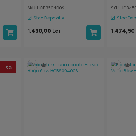
SKU: HCB350400S
SKU: HCB45
Stoc Depozit A
Stoc Dep
1.430,00 Lei
1.474,50 
Salveaza
Compara
Salvea
Co
-6%