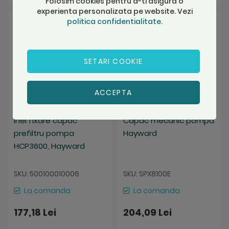
Folosim cookies pentru a-ti asigura o
experienta personalizata pe website. Vezi
Salveaza
Salveaza
politica confidentialitate.
SETARI COOKIE
ACCEPTA
Inel fixare capac
Capac mecanic pompa
prefiltru pompa
Hayward
HCP3600, Hayward
SKU: 500100010006
SKU: SPX8100E
La comanda
La comanda
177,18 Lei
204,09 Lei