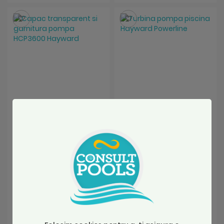
Salveaza
Salveaza
Capac transparent si
Turbina pompa piscina
garnitura pompa
Hayward Powerline
HCP3600 Hayward
SKU: 500100020007
SKU: SPX8100B
La comanda
La comanda
159,72 Lei
171,24 Lei