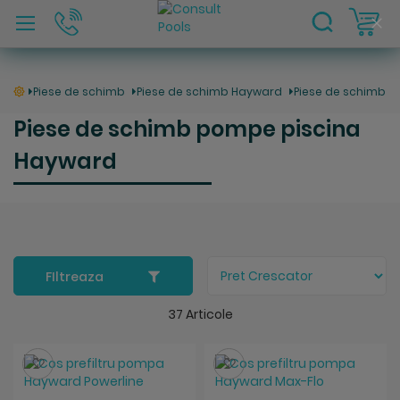
C
Clo
Coo
Bar
Piese de schimb
Piese de schimb Hayward
Piese de schimb 
Piese de schimb pompe piscina
Hayward
FIltreaza
37
Articole
Salveaza
Salveaza