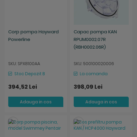
Corp pompa Hayward
Capac pompa KAN
Powerline
RPUM0002.07R
(RBH0002.06R)
SKU: SPX8100AA
SKU: 500100020006
Stoc Depozit B
La comanda
394,52 Lei
398,09 Lei
Adauga in cos
Adauga in cos
Salveaza
Salveaza