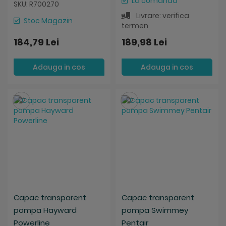
La comanda
SKU: R700270
Livrare: verifica
Stoc Magazin
termen
184,79 Lei
189,98 Lei
Adauga in cos
Adauga in cos
Salveaza
Salveaza
Capac transparent
Capac transparent
pompa Hayward
pompa Swimmey
Powerline
Pentair