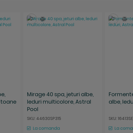
Salveaza
Compara
Salvea
Co
be,
Mirage 40 spa, jeturi albe,
Formenter
butoane
leduri multicolore, Astral
albe, ledu
Pool
SKU: 44630SP315
SKU: 16413S
La comanda
La com