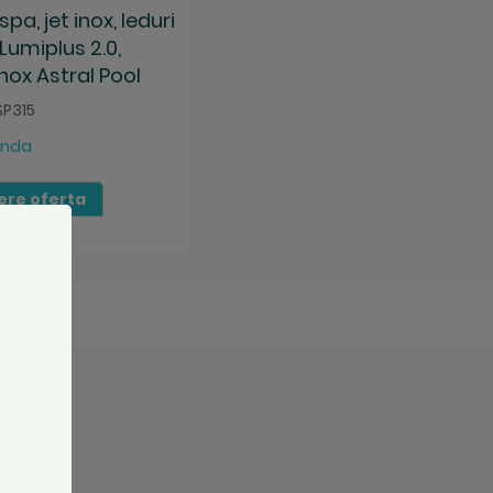
pa, jet inox, leduri
Lumiplus 2.0,
nox Astral Pool
SP315
anda
ere oferta