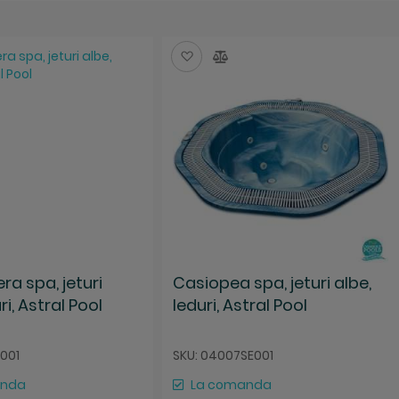
za
mpara
Salveaza
Compara
a spa, jeturi
Casiopea spa, jeturi albe,
ri, Astral Pool
leduri, Astral Pool
E001
SKU: 04007SE001
anda
La comanda