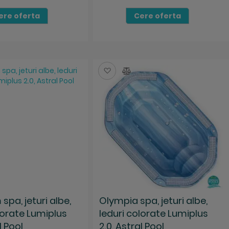
ere oferta
Cere oferta
za
mpara
Salveaza
Compara
spa, jeturi albe,
Olympia spa, jeturi albe,
lorate Lumiplus
leduri colorate Lumiplus
l Pool
2.0, Astral Pool