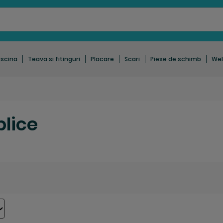
iscina
Teava si fitinguri
Placare
Scari
Piese de schimb
Wel
blice