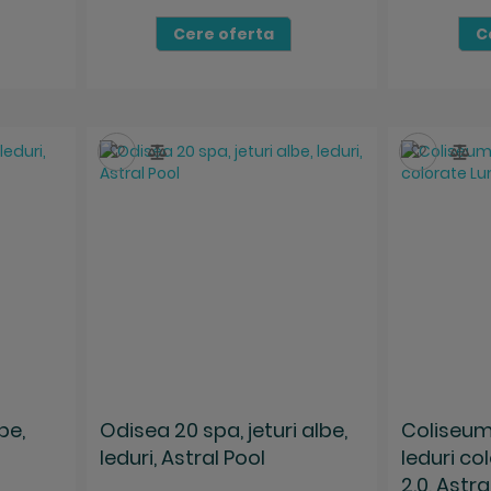
Cere oferta
C
Salveaza
Compara
Salvea
Co
be,
Odisea 20 spa, jeturi albe,
Coliseum 
leduri, Astral Pool
leduri co
2.0, Astra