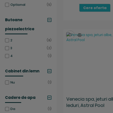
articole
Optional
5
Cere oferta
Butoane
piezoelectrice
Salveaza
Compara
articole
2
8
articole
3
2
articol
4
1
Cabinet din lemn
articol
Nu
1
Cadere de apa
Venecia spa, jeturi al
leduri, Astral Pool
articol
Da
1