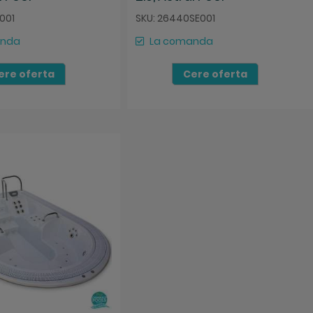
E001
SKU: 26440SE001
anda
La comanda
ere oferta
Cere oferta
za
mpara