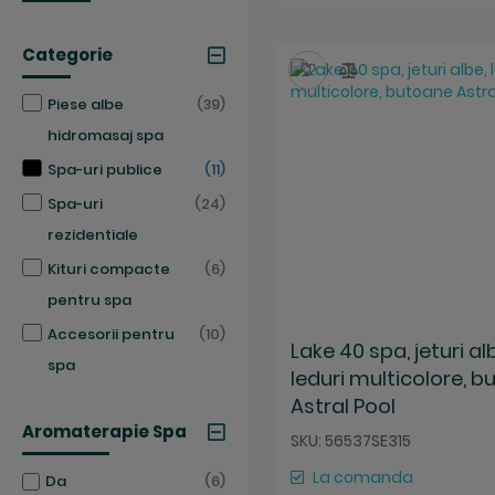
Categorie
Salveaza
Compara
articole
Piese albe
39
hidromasaj spa
articole
Spa-uri publice
11
articole
Spa-uri
24
rezidentiale
articole
Kituri compacte
6
pentru spa
articole
Accesorii pentru
10
Lake 40 spa, jeturi al
spa
leduri multicolore, 
Astral Pool
Aromaterapie Spa
SKU: 56537SE315
La comanda
articole
Da
6