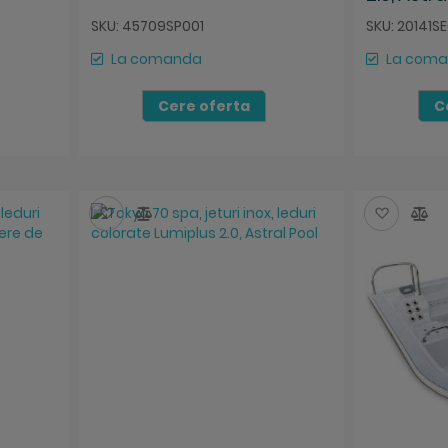
SKU: 45709SP001
SKU: 20141S
La comanda
La com
Cere oferta
C
Salveaza
Compara
Salvea
Co