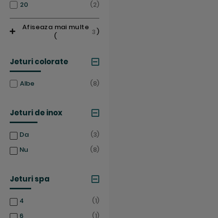
articole
20
2
Afiseaza mai multe
3
)
(
Jeturi colorate
articole
Albe
8
Jeturi de inox
articole
Da
3
articole
Nu
8
Jeturi spa
articol
4
1
articol
6
1