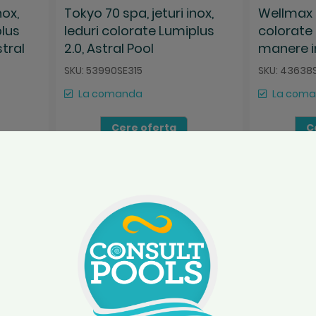
nox,
Tokyo 70 spa, jeturi inox,
Wellmax s
plus
leduri colorate Lumiplus
colorate 
tral
2.0, Astral Pool
manere i
SKU: 53990SE315
SKU: 43638
La comanda
La com
Cere oferta
C