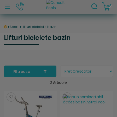
C
Clo
Coo
Bar
Scari
Lifturi biciclete bazin
Lifturi biciclete bazin
FIltreaza
2
Articole
Salveaza
Salveaza