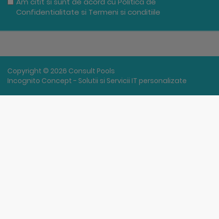
Am citit si sunt de acord cu
Politica de
Confidentialitate
si
Termeni si conditiile
Copyright © 2026 Consult Pools
Incognito Concept - Solutii si Servicii IT personalizate