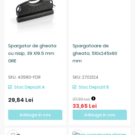
Spargator de gheata
Spargatoare de
cu nisip, 39 X19.5 mm
gheata, 510x245x60
GRE
mm
SKU: 40580-FDR
SKU: 2702124
Stoc Depozit A
Stoc Depozit B
29,84 Lei
37,39 Lei
33,65 Lei
Adauga in cos
Adauga in cos
Salveaza
Salveaza