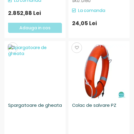
La comanda
SKU: D150
La comanda
2.852,88 Lei
24,05 Lei
Adauga in cos
Salveaza
Salveaza
Spargatoare de gheata
Colac de salvare PZ