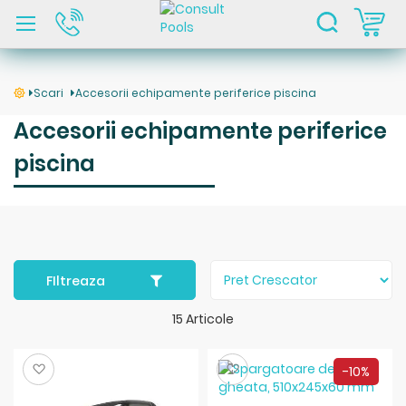
C
Scari
Accesorii echipamente periferice piscina
Accesorii echipamente periferice
piscina
FIltreaza
15
Articole
Salveaza
Salveaza
-10%