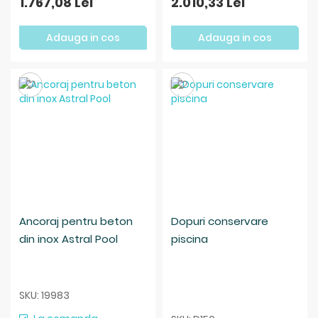
1.767,08 Lei
2.010,33 Lei
Adauga in cos
Adauga in cos
Salveaza
Salveaza
Ancoraj pentru beton
Dopuri conservare
din inox Astral Pool
piscina
SKU: 19983