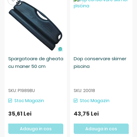
Spargatoare de gheata
Dop conservare skimer
cu maner 50 cm
piscina
SKU: P1989BU
SKU: 20018
Stoc Magazin
Stoc Magazin
35,61 Lei
43,75 Lei
Adauga in cos
Adauga in cos