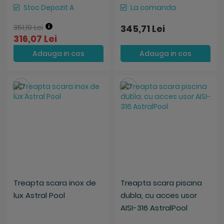
Stoc Depozit A
La comanda
351,19 Lei
345,71 Lei
316,07 Lei
Adauga in cos
Adauga in cos
Salveaza
Salveaza
Treapta scara inox de
Treapta scara piscina
lux Astral Pool
dubla, cu acces usor
AISI-316 AstralPool