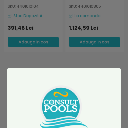
SKU: 4401010104
SKU: 4401010805
Stoc Depozit A
La comanda
391,48 Lei
1.124,59 Lei
Adauga in cos
Adauga in cos