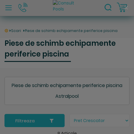
C
Clo
Coo
Bar
Scari
Piese de schimb echipamente periferice piscina
Piese de schimb echipamente
periferice piscina
Piese de schimb echipamente periferice piscina
Astralpool
FIltreaza
8
Articole