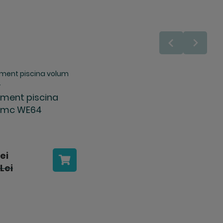
ament piscina
 mc WE64
ei
Lei