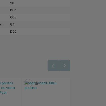
20
buc
600
ta
84
D50
ara
Salveaza
Compara