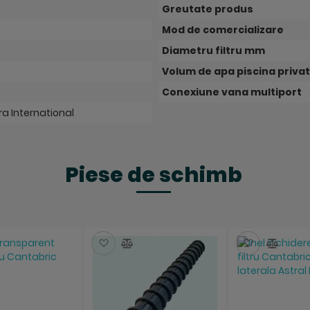
Greutate produs
Mod de comercializare
Diametru filtru mm
Volum de apa piscina priva
Conexiune vana multiport
ra International
Piese de schimb
aza
ompara
Salveaza
Compara
Salveaza
Comp