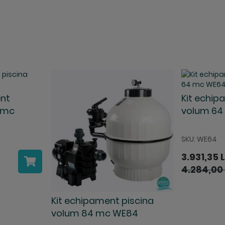
nt
Kit echip
 mc
volum 64
SKU: WE64
3.931,35 L
4.284,00 
Kit echipament piscina
volum 84 mc WE84