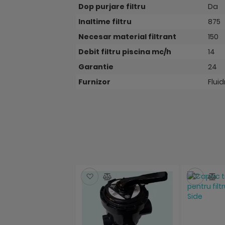
Dop purjare filtru
Da
Inaltime filtru
875
Necesar material filtrant
150
Debit filtru piscina mc/h
14
Garantie
24
Furnizor
Fluid
Salveaza
Compara
Salve
C