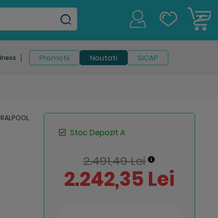
C
Clos
Cook
Bar
Promotii
Noutati
SICAP
lness
Stoc Depozit A
2.491,49 Lei
2.242,35 Lei