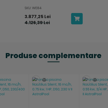
SKU: WE84
3.877,25 Lei
4.126,39 Lei
Produse complementare
aza
ompara
Salveaza
Compara
Salveaza
Comp