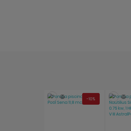
Salveaza
Compara
Salve
C
-10%