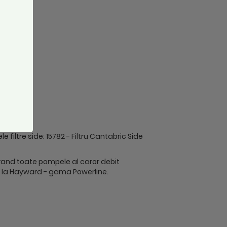
filtre side: 15782 - Filtru Cantabric Side
rand toate pompele al caror debit
e la Hayward - gama Powerline.