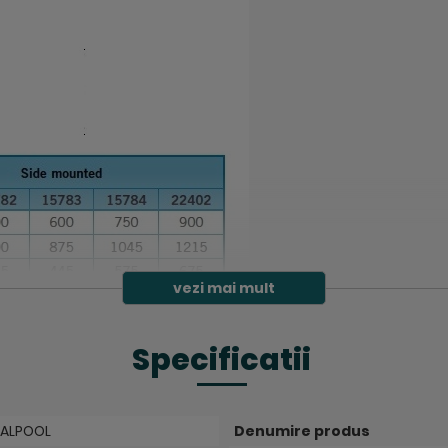
vezi mai mult
Specificatii
ALPOOL
Denumire produs