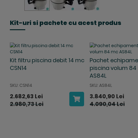
Skip
to
Kit-uri si pachete cu acest produs
the
beginning
of
the
images
gallery
Kit filtru piscina debit 14 mc
Pachet echipame
CSN14
piscina volum 84
AS84L
SKU: CSN14
SKU: AS84L
2.682,63 Lei
3.840,90 Lei
2.980,73 Lei
4.090,04 Lei