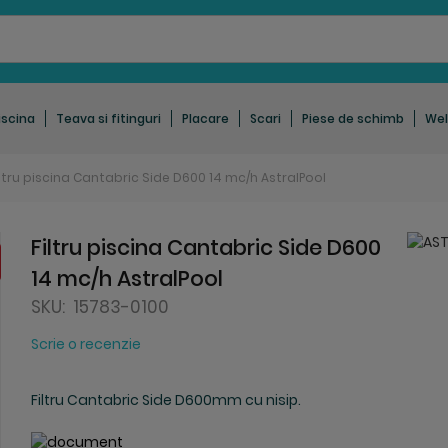
iscina
Teava si fitinguri
Placare
Scari
Piese de schimb
Wel
iltru piscina Cantabric Side D600 14 mc/h AstralPool
Filtru piscina Cantabric Side D600
14 mc/h AstralPool
SKU:
15783-0100
Scrie o recenzie
Filtru Cantabric Side D600mm cu nisip.