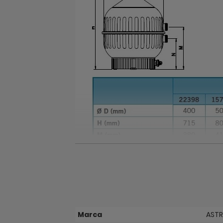
Specificatii
Marca
ASTR