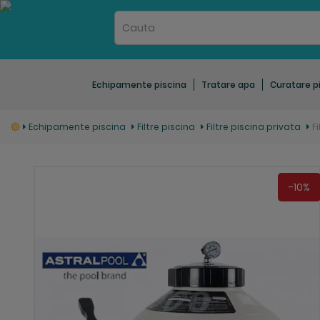
Echipamente piscina
Tratare apa
Curatare p
Echipamente piscina
Filtre piscina
Filtre piscina privata
F
Skip
to
-10%
the
end
of
the
images
gallery