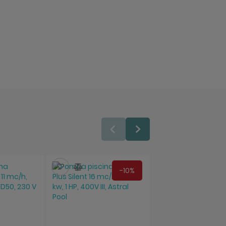
ara
Salveaza
Compara
Salveaza
Compara
-10%