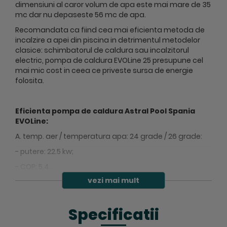
dimensiuni al caror volum de apa este mai mare de 35
mc dar nu depaseste 56 mc de apa.
Recomandata ca fiind cea mai eficienta metoda de
incalzire a apei din piscina in detrimentul metodelor
clasice: schimbatorul de caldura sau incalzitorul
electric, pompa de caldura EVOLine 25 presupune cel
mai mic cost in ceea ce priveste sursa de energie
folosita.
Eficienta pompa de caldura Astral Pool Spania
EVOLine:
A. temp. aer / temperatura apa: 24 grade / 26 grade:
- putere: 22.5 kw;
- COP: 5.4.
vezi mai mult
A. temp. aer / temperatura apa: 15 grade / 26 grade:
Specificatii
- putere: 16.9 kw;