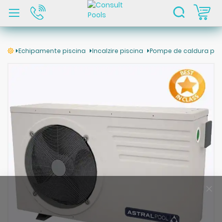
C
Echipamente piscina
Incalzire piscina
Pompe de caldura pis
Skip
to
the
end
of
the
images
gallery
Clo
Coo
Bar