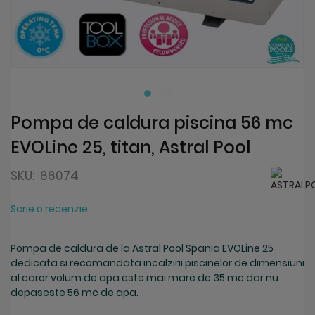
Skip
to
the
beginning
Pompa de caldura piscina 56 mc
of
EVOLine 25, titan, Astral Pool
the
images
gallery
SKU:
66074
Scrie o recenzie
Pompa de caldura de la Astral Pool Spania EVOLine 25
dedicata si recomandata incalzirii piscinelor de dimensiuni
al caror volum de apa este mai mare de 35 mc dar nu
depaseste 56 mc de apa.