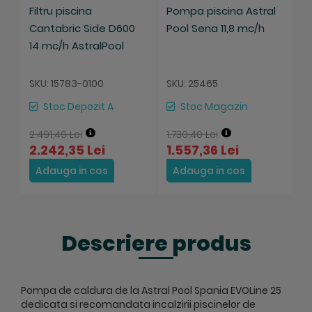
Filtru piscina
Pompa piscina Astral
P
Cantabric Side D600
Pool Sena 11,8 mc/h
P
14 mc/h AstralPool
SKU: 15783-0100
SKU: 25465
S
Stoc Depozit A
Stoc Magazin
2.491,49 Lei
1.730,40 Lei
1
2.242,35 Lei
1.557,36 Lei
Adauga in cos
Adauga in cos
Descriere produs
Pompa de caldura de la Astral Pool Spania EVOLine 25
dedicata si recomandata incalzirii piscinelor de