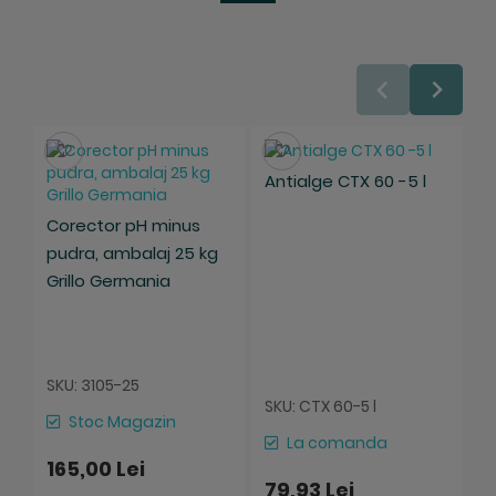
Salveaza
Salveaza
Antialge CTX 60 -5 l
Corector pH minus
pudra, ambalaj 25 kg
C
Grillo Germania
(
g
r
A
SKU: 3105-25
S
SKU: CTX 60-5 l
Stoc Magazin
La comanda
165,00 Lei
79,93 Lei
1