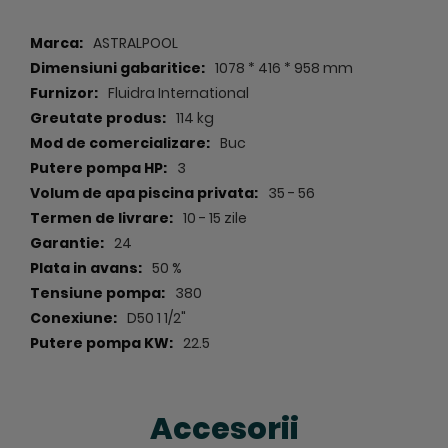
- COP: 4.1.
Specificatii
ASTRALPOOL
A. temp. aer / temperatura apa: 5 grade / 26 grade:
1078 * 416 * 958 mm
- putere: 10.8 kw;
Fluidra International
114 kg
- COP: 2.9.
Buc
3
A se monta intotdeauna in by-pass pe retur dupa filtru
35 - 56
piscinei si inainte de sistemul de dozare si tratare
10 - 15 zile
automat al apei din piscina. Furnizata cu mufe si nipluri
de legatura ( 2 / 2 buc.)
24
50 %
380
D50 1 1/2"
22.5
Accesorii