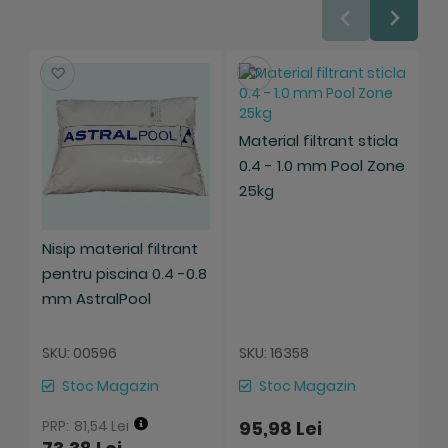
Salveaza
Salveaza
Ma
Material filtrant sticla
3
0.4 - 1.0 mm Pool Zone
25kg
Nisip material filtrant
pentru piscina 0.4 -0.8
mm AstralPool
SKU: 00596
SKU: 16358
S
Stoc Magazin
Stoc Magazin
81,54 Lei
95,98 Lei
1