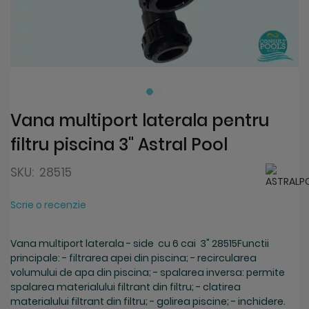
Skip
to
the
beginning
Vana multiport laterala pentru
of
filtru piscina 3" Astral Pool
the
images
gallery
SKU:
28515
Scrie o recenzie
Vana multiport laterala - side cu 6 cai 3" 28515Functii
principale: - filtrarea apei din piscina; - recircularea
volumului de apa din piscina; - spalarea inversa: permite
spalarea materialului filtrant din filtru; - clatirea
materialului filtrant din filtru; - golirea piscine; - inchidere.