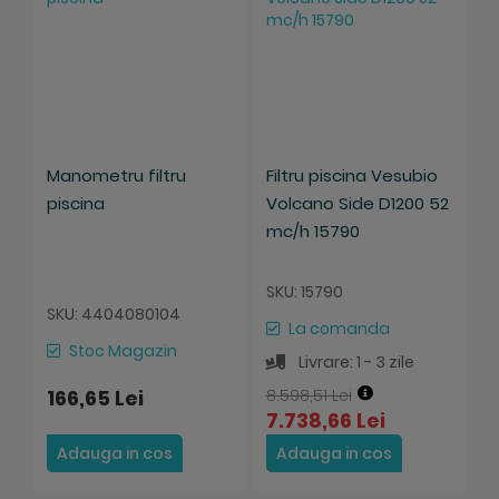
Manometru filtru
Filtru piscina Vesubio
piscina
Volcano Side D1200 52
mc/h 15790
SKU: 15790
SKU: 4404080104
La comanda
Stoc Magazin
Livrare: 1 - 3 zile
166,65 Lei
8.598,51 Lei
7.738,66 Lei
Adauga in cos
Adauga in cos