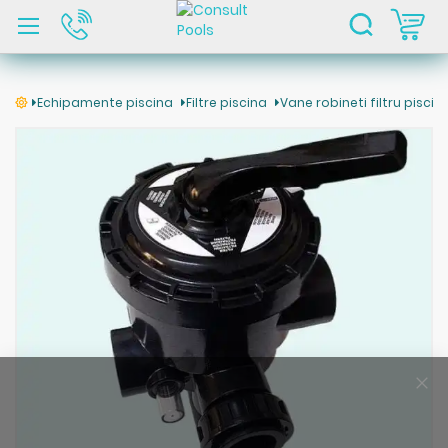
C
Echipamente piscina
Filtre piscina
Vane robineti filtru piscin
Skip
to
the
end
of
the
images
gallery
Clo
Coo
Bar