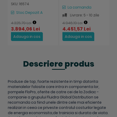
SKU: 16574
S
La comanda
Stoc Depozit A
Livrare: 5 - 10 zile
4.325,79 Lei
4.946,19 Lei
7.
3.894,06 Lei
4.451,57 Lei
6
Adauga in cos
Adauga in cos
Descriere produs
Produse de top, foarte rezistente in timp datorita
materialelor folosite care intra in componenta lor,
pompele FloPro, oferite de catre cei de la Zodiac -
companie a grupului Fluidra Global Distribution se
recomanda ca fiind unele dintre cele mai eficiente
realizari in ceea ce priveste controlul costurilor legate
de energia economisita,de trainicia si durata de viata.