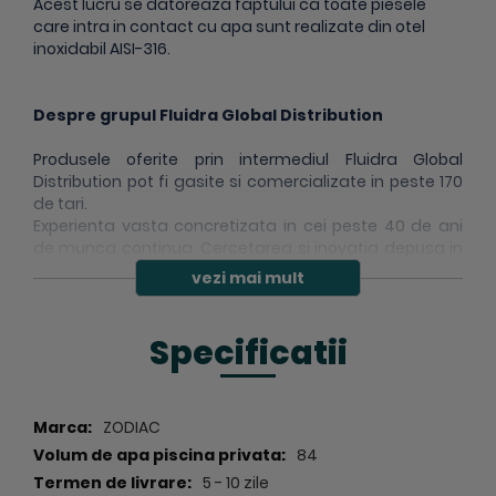
Acest lucru se datoreaza faptului ca toate piesele
care intra in contact cu apa sunt realizate din otel
inoxidabil AISI-316.
Despre grupul Fluidra Global Distribution
Produsele oferite prin intermediul Fluidra Global
Distribution pot fi gasite si comercializate in peste 170
de tari.
Experienta vasta concretizata in cei peste 40 de ani
de munca continua. Cercetarea si inovatia depusa in
ceea ce priveste perfectionarea produselor
vezi mai mult
comercializate sub marcile detinute AstralPool,
Zodiac, Polaris, Gre, Jandy, Cepex, CTX Professional,
Certekin, Piscine Laghetto stau la baza succesului la
Specificatii
nivel mondial.
Peste 40 000 de profesionisti si peste 2 000 000 de
piscine folosesc unul dintre cele peste 15 000 de
produse din portofoliul producatorului.
Specificatii
ZODIAC
Solutii inovative si sustenabile.
84
5 - 10 zile
Din aceste motive si multe altele, sistemele si