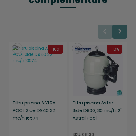
Salveaza
Salveaza
-10%
-10%
Filtru piscina ASTRAL
Filtru piscina Aster
F
POOL Side D940 32
Side D900, 30 mc/h, 2",
S
mc/h 16574
Astral Pool
1
SKU: 08133