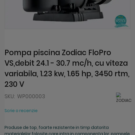
Skip
to
the
beginning
Pompa piscina Zodiac FloPro
of
VS,debit 24.1 - 30.7 mc/h, cu viteza
the
images
variabila, 1.23 kw, 1.65 hp, 3450 rtm,
gallery
230 V
SKU:
WP000003
Scrie o recenzie
Produse de top, foarte rezistente in timp datorita
materialelor folosite care intra in componenta lor, pompele