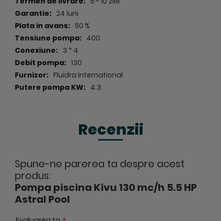
5 - 10 zile
- Clasa de izolatie termica 155, ceea ce permite
24 luni
pompei sa lucreze
in medii cu o temperatura interna
50 %
de maxim 155 grade.
400
- Furnizata cu un prefiltru de mare capacitate 8l;
3 * 4
- Debit 130 mc/h; putere HP 5.5 HP;
130
- Conexiune pompa tur/ retur: 3 * 4 ";
Fluidra International
4.3
- Sursa alimentare pompa: trifazicca;
- Furnizata cu marcaje specifice GS;
- Suruburile pompei sunt realizate din inox AISI-316.
Recenzii
Spune-ne parerea ta despre acest
produs:
Pompa piscina Kivu 130 mc/h 5.5 HP
Astral Pool
Evaluarea ta