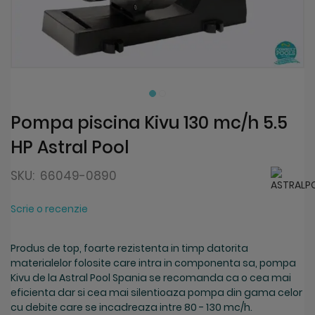
Skip
to
the
beginning
Pompa piscina Kivu 130 mc/h 5.5
of
HP Astral Pool
the
images
gallery
SKU:
66049-0890
Scrie o recenzie
Produs de top, foarte rezistenta in timp datorita
materialelor folosite care intra in componenta sa, pompa
Kivu de la Astral Pool Spania se recomanda ca o cea mai
eficienta dar si cea mai silentioaza pompa din gama celor
cu debite care se incadreaza intre 80 - 130 mc/h.