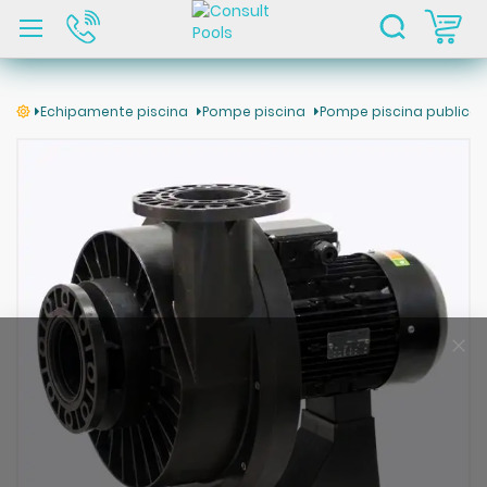
C
Echipamente piscina
Pompe piscina
Pompe piscina publica
Skip
to
the
end
of
the
images
gallery
Clo
Coo
Bar