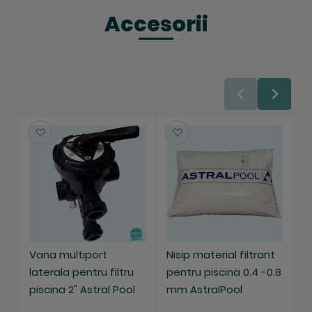
Filtrul nu se livreaza impreuna cu materialul
Accesorii
filtrant si vana multiport a filtrului cod 28512.
Cantitate de material filtrant necesar: 190 kg.
Salveaza
Salveaza
Vana multiport
Nisip material filtrant
R
laterala pentru filtru
pentru piscina 0.4 -0.8
b
piscina 2" Astral Pool
mm AstralPool