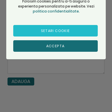
Folosim cookies pentru a-ti asigura o
experienta personalizata pe website. Vezi
1
2
3
4
5
Nume
politica confidentialitate.
star
stars
stars
stars
stars
Titlu
SETARI COOKIE
ACCEPTA
Recenzie
ADAUGA