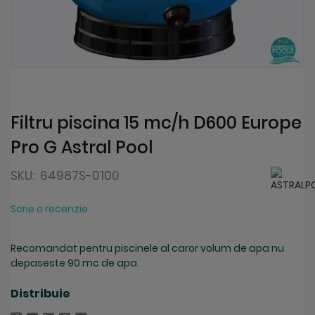
Skip
to
the
beginning
Filtru piscina 15 mc/h D600 Europe
of
Pro G Astral Pool
the
images
gallery
SKU:
64987S-0100
Scrie o recenzie
Recomandat pentru piscinele al caror volum de apa nu
depaseste 90 mc de apa.
Distribuie