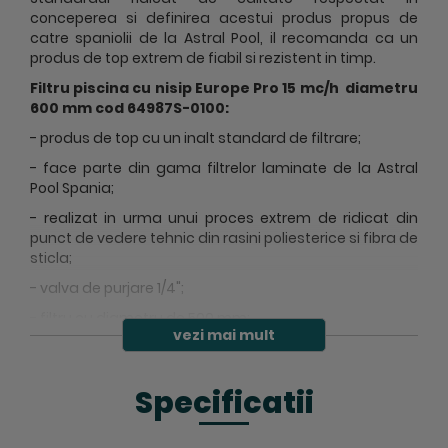
conceperea si definirea acestui produs propus de
catre spaniolii de la Astral Pool, il recomanda ca un
produs de top extrem de fiabil si rezistent in timp.
Filtru piscina cu nisip
Europe Pro 15 mc/h diametru
600 mm cod 64987S-0100:
- produs de top cu un inalt standard de filtrare;
- face parte din gama filtrelor laminate de la Astral
Pool Spania;
- realizat in urma unui proces extrem de ridicat din
punct de vedere tehnic din rasini poliesterice si fibra de
sticla;
- valva de purjare 1/4";
- filtru cu diametru de 500 mm;
vezi mai mult
- debit 15 mc/h;
- viteza de filtrare: 50 mc/h/mp;
Specificatii
- conexiune filtru 2" filet exterior;
- capacul filtru piscina Europe Pro realizat din sticla;