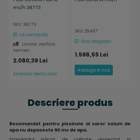
mc/h 38773
SKU: 38773
SKU: 25467
La comanda
Stoc Magazin
Livrare: verifica
termen
1.598,55 Lei
2.080,39 Lei
Adauga in cos
Seteaza alerta stoc
Descriere produs
Recomandat pentru piscinele al caror volum de
apa nu depaseste 90 mc de apa.
Standardul ridicat de calitate respectat in