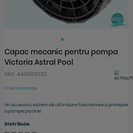
Skip
to
the
beginning
Capac mecanic pentru pompa
of
Victoria Astral Pool
the
images
gallery
SKU:
4405010132
Scrie o recenzie
Un accesoriu extrem de util in buna functionare si protejare
a pompei piscinei.
Distribuie