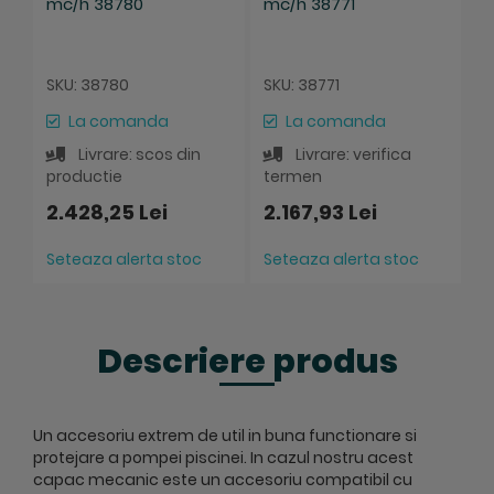
mc/h 38780
mc/h 38771
m
S
SKU: 38780
SKU: 38771
La comanda
La comanda
Livrare: scos din
Livrare: verifica
t
productie
termen
2
2.428,25 Lei
2.167,93 Lei
Seteaza alerta stoc
Seteaza alerta stoc
Descriere produs
Un accesoriu extrem de util in buna functionare si
protejare a pompei piscinei. In cazul nostru acest
capac mecanic este un accesoriu compatibil cu