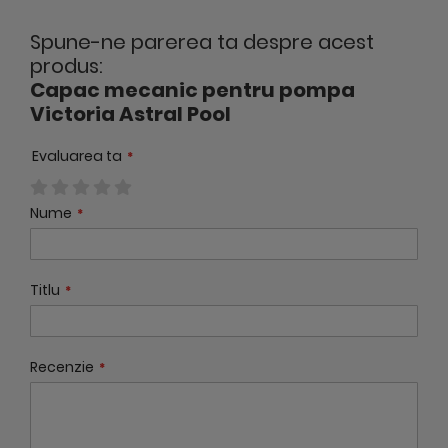
Spune-ne parerea ta despre acest
produs:
Capac mecanic pentru pompa
Victoria Astral Pool
Evaluarea ta
1
2
3
4
5
Nume
star
stars
stars
stars
stars
Titlu
Recenzie