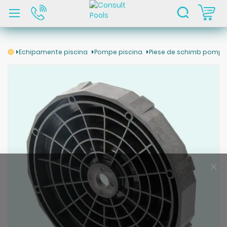
C
Echipamente piscina
Pompe piscina
Piese de schimb pompe
Skip
to
the
end
of
the
images
gallery
Clo
Coo
Bar