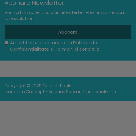
Abonare Newsletter
Vrei sa fii la curent cu ultimele oferte? Aboneaza-te acum
la newsletter.
Abonare
Am citit si sunt de acord cu
Politica de
Confidentialitate
si
Termeni si conditiile
Copyright © 2026 Consult Pools
Incognito Concept - Solutii si Servicii IT personalizate