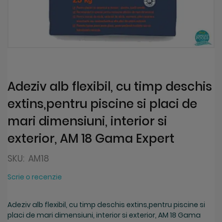
Skip
to
the
beginning
Adeziv alb flexibil, cu timp deschis
of
extins,pentru piscine si placi de
the
images
mari dimensiuni, interior si
gallery
exterior, AM 18 Gama Expert
SKU:
AM18
Scrie o recenzie
Adeziv alb flexibil, cu timp deschis extins,pentru piscine si
placi de mari dimensiuni, interior si exterior, AM 18 Gama