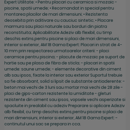
Expert Utilitate: • Pentru placari cu ceramica si mozaic -
piscine, spatii umede; • Recomandat in special pentru
montarea placilor de mari dimensiuni; • Rezistenta
deosebita prin aditivare cu cauciuc sintetic; • Placare
marmura sau placi naturale sau borduri din piatra
reconstituita; Aplicabilitate Adeziv alb flexibil, cu timp
deschis extins,pentru piscine si placi de mari dimensiuni,
interior si exterior, AM 18 Gama Expert: Placari in strat de 4-
10 mm prin respectarea urmatoarelor criterii: - placi
ceramice pentru piscina; - placute de mozaic pe suport de
hartie sau pe plasa de fibra de sticla; - placari in spatii
umede: saune umede; - elemente decorative din ciment
alb sau ipsos, fixate la interior sau exterior Suportul trebuie
sa fie absorbant, solid si lipsit de substante antiaderente: -
beton mai vechi de 3 luni sau mortar mai vechi de 28 zile -
placi de gips-carton rezistente la umiditate - gleturi
rezistente din ciment sau ipsos, vopsele vechi asperizate si
spacluite in prealabil cu adeziv Preparare si aplicare Adeziv
alb flexibil, cu timp deschis extins,pentru piscine si placi de
mari dimensiuni, interior si exterior, AM 18 Gama Expert: -
continutul unui sac se prepara in cca.