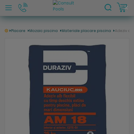
C
Clo
Coo
Bar
Placare
Mozaic piscina
Materiale placare piscina
Adeziv alb
Skip
to
the
end
of
the
images
gallery