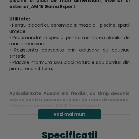
piscine si placi de mari dimensiuni, interior si
exterior, AM 18 Gama Expert
Utilitate:
• Pentru placari cu ceramica si mozaic - piscine, spatii
umede;
• Recomandat in special pentru montarea placilor de
mari dimensiuni;
• Rezistenta deosebita prin aditivare cu cauciuc
sintetic;
• Placare marmura sau placi naturale sau borduri din
piatra reconstituita;
Aplicabilitate
Adeziv alb flexibil, cu timp deschis
extins,pentru piscine si placi de mari dimensiuni,
interior si exterior, AM 18 Gama Expert
:
Placari in strat de 4-10 mm prin respectarea
vezi mai mult
urmatoarelor criterii:
- placi ceramice pentru piscina;
- placute de mozaic pe suport de hartie sau pe plasa
Specificatii
de fibra de sticla;