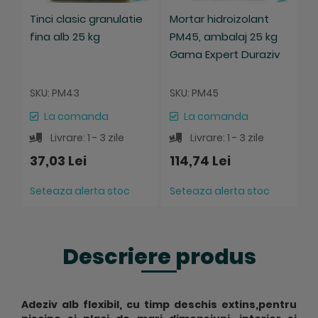
Tinci clasic granulatie
Mortar hidroizolant
H
fina alb 25 kg
PM45, ambalaj 25 kg
b
Gama Expert Duraziv
p
h
la
SKU: PM43
SKU: PM45
S
La comanda
La comanda
Livrare: 1 - 3 zile
Livrare: 1 - 3 zile
37,03 Lei
114,74 Lei
0
Seteaza alerta stoc
Seteaza alerta stoc
S
Descriere produs
Adeziv alb flexibil, cu timp deschis extins,pentru